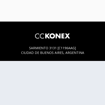
SARMIENTO 3131 [C1196AAG]
CIUDAD DE BUENOS AIRES, ARGENTINA
HORARIOS DE BOLETERÍA
* SARMIENTO 3131
ACTUALMENTE LA BOLETERÍA SE ENCUENTRA ABIERTA
SOLO EN LOS HORARIOS Y DÍAS DE FUNCIÓN.
* SARMIENTO 3125
LUNES, MIÉRCOLES Y JUEVES DE 14 A 18 HS.