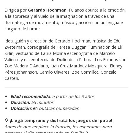
Dirigida por 
Gerardo Hochman
, Fulanos apunta a la emoción, 
a la sorpresa y al vuelo de la imaginación a través de una 
dramaturgia de movimiento, música y acción con un lenguaje 
cargado de humor.
Idea, guión y dirección de Gerardo Hochman, música de Edu 
Zvetelman, coreografía de Teresa Duggan, iluminación de Eli 
Sirlin, vestuario de Laura Molina escenografía de Marcelo 
Valiente y escenotecnia de Duilio della Pittima. Los Fulanos son: 
Zoe Madera DʼAddario, Juan Cruz Martínez Mosquera, Eluney 
Pérez Johannson, Camilo Olivares, Zoe Cormillot, Gonzalo 
Castelli.
Edad recomendada
:
a partir de los 3 años
Duración:
55 minutos
Ubicación:
en
butacas numeradas
🎈 ¡Llegá temprano y disfrutá los juegos del patio!
Antes de que empiece la función, los esperamos para 
arrancar el día compartiendo en familia
 🤸