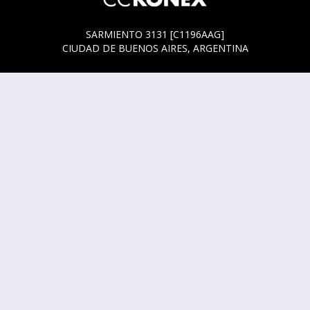
SARMIENTO 3131 [C1196AAG]
CIUDAD DE BUENOS AIRES, ARGENTINA
HORARIOS DE BOLETERÍA
* SARMIENTO 3131
ACTUALMENTE LA BOLETERÍA SE ENCUENTRA ABIERTA
SOLO EN LOS HORARIOS Y DÍAS DE FUNCIÓN.
* SARMIENTO 3125
LUNES, MIÉRCOLES Y JUEVES DE 14 A 18 HS.
CUALQUIER DUDA O CONSULTA ESCRIBINOS A
HOLA@CCKONEX.ORG