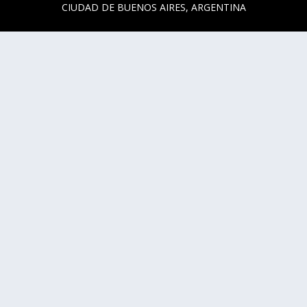
CIUDAD DE BUENOS AIRES, ARGENTINA
HORARIOS DE BOLETERÍA
* SARMIENTO 3131
ACTUALMENTE LA BOLETERÍA SE ENCUENTRA ABIERTA
SOLO EN LOS HORARIOS Y DÍAS DE FUNCIÓN.
* SARMIENTO 3125
LUNES, MIÉRCOLES Y JUEVES DE 14 A 18 HS.
CUALQUIER DUDA O CONSULTA ESCRIBINOS A
HOLA@CCKONEX.ORG
COMUNIDAD