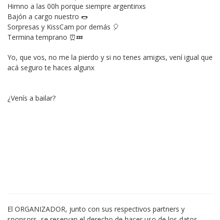
Himno a las 00h porque siempre argentinxs 
Bajón a cargo nuestro 🌭
Sorpresas y KissCam por demás 🎈
Termina temprano ⏰💤
Yo, que vos, no me la pierdo y si no tenes amigxs, vení igual que 
acá seguro te haces algunx 
¿Venís a bailar?
El ORGANIZADOR, junto con sus respectivos partners y 
sponsors, se reservan el derecho de hacer uso de los datos 