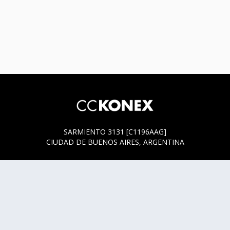
SARMIENTO 3131 [C1196AAG]
CIUDAD DE BUENOS AIRES, ARGENTINA
HORARIOS DE BOLETERÍA
* SARMIENTO 3131
ACTUALMENTE LA BOLETERÍA SE ENCUENTRA ABIERTA
SOLO EN LOS HORARIOS Y DÍAS DE FUNCIÓN.
* SARMIENTO 3125