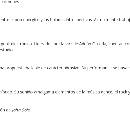
es comunes.
ntre el pop enérgico y las baladas introspectivas. Actualmente trabaj
punk electrónico. Liderados por la voz de Adrián Outeda, cuentan co
estudio.
a propuesta bailable de carácter abrasivo. Su performance se basa en
híbrido. Su sonido amalgama elementos de la música dance, el rock y l
ión de 
John Solo
.