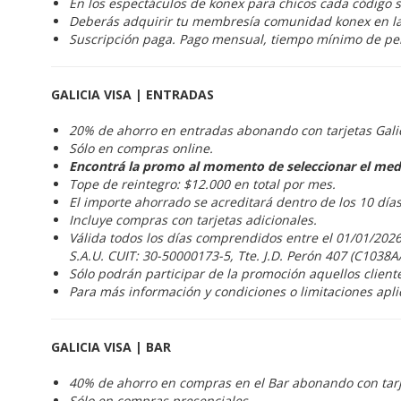
En los espectáculos de konex para chicos cada código s
Deberás adquirir tu membresía comunidad konex en l
Suscripción paga. Pago mensual, tiempo mínimo de p
GALICIA VISA | ENTRADAS
20% de ahorro en entradas abonando con tarjetas Gal
Sólo en compras online.
Encontrá la promo al momento de seleccionar el med
Tope de reintegro: $12.000 en total por mes.
El importe ahorrado se acreditará dentro de los 10 día
Incluye compras con tarjetas adicionales.
Válida todos los días comprendidos entre el 01/01/2026
S.A.U. CUIT: 30-50000173-5, Tte. J.D. Perón 407 (C1038A
Sólo podrán participar de la promoción aquellos clien
Para más información y condiciones o limitaciones apli
GALICIA VISA | BAR
40% de ahorro en compras en el Bar abonando con tar
Sólo en compras presenciales.