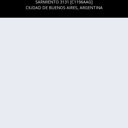
SARMIENTO 3131 [C1196AAG]
CIUDAD DE BUENOS AIRES, ARGENTINA
HORARIOS DE BOLETERÍA
* SARMIENTO 3131
ACTUALMENTE LA BOLETERÍA SE ENCUENTRA ABIERTA
SOLO EN LOS HORARIOS Y DÍAS DE FUNCIÓN.
* SARMIENTO 3125
LUNES, MIÉRCOLES Y JUEVES DE 14 A 18 HS.
CUALQUIER DUDA O CONSULTA ESCRIBINOS A
HOLA@CCKONEX.ORG
COMUNIDAD