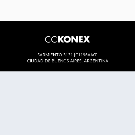
SARMIENTO 3131 [C1196AAG]
CIUDAD DE BUENOS AIRES, ARGENTINA
HORARIOS DE BOLETERÍA
* SARMIENTO 3131
ACTUALMENTE LA BOLETERÍA SE ENCUENTRA ABIERTA
SOLO EN LOS HORARIOS Y DÍAS DE FUNCIÓN.
* SARMIENTO 3125
LUNES, MIÉRCOLES Y JUEVES DE 14 A 18 HS.
CUALQUIER DUDA O CONSULTA ESCRIBINOS A