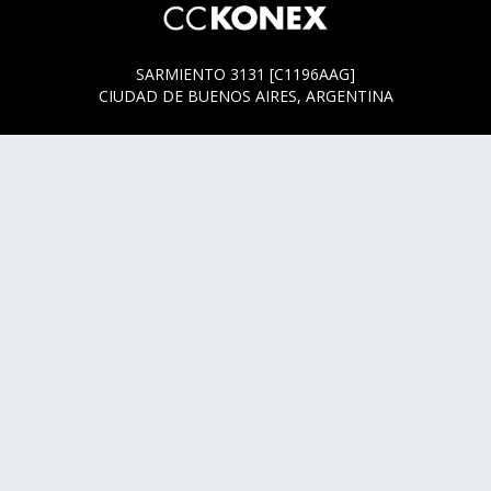
SARMIENTO 3131 [C1196AAG]
CIUDAD DE BUENOS AIRES, ARGENTINA
HORARIOS DE BOLETERÍA
* SARMIENTO 3131
ACTUALMENTE LA BOLETERÍA SE ENCUENTRA ABIERTA
SOLO EN LOS HORARIOS Y DÍAS DE FUNCIÓN.
* SARMIENTO 3125
LUNES, MIÉRCOLES Y JUEVES DE 14 A 18 HS.
CUALQUIER DUDA O CONSULTA ESCRIBINOS A
HOLA@CCKONEX.ORG